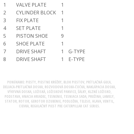
1
VALVE PLATE
1
2
CYLINDER BLOCK
1
3
FIX PLATE
1
4
SET PLATE
1
5
PISTON SHOE
9
6
SHOE PLATE
1
7
DRIVE SHAFT
1
G-TYPE
8
DRIVE SHAFT
1
E-TYPE
PONÚKAME: PIESTY, PIESTNE KRÚŽKY, BLOK PIESTOV, PRÍTLAČNÁ GUĽA,
DELIACA-PRÍTLAČNÁ DOSKA, ROZVODOVÁ DOSKA-ČOČKA, NAKLÁPACIA DOSKA,
VÝKYVNÁ DOSKA, LOŽISKÁ, LOŽISKOVÉ PANVICE, ŠÁLKY, KLZNÉ LOŽISKO,
PODSTAVA, HNACIA HRIADEĽ, TESNENIE, TESNIACA SADA, PRUŽINA, LAMELY,
STATOR, ROTOR, GEROTOR OZUBENIE, PODLOŽKA, TELESO, HLAVA, VENTIL,
CIEVKA, REGULAČNÝ PIEST PRE CATERPILLAR CAT SERIES.