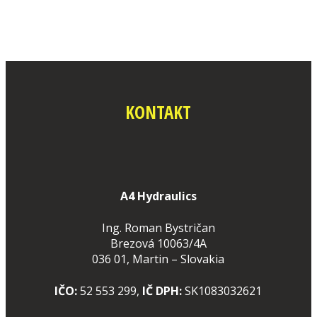
Zobraziť všetky výsledky…
KONTAKT
A4 Hydraulics
Ing. Roman Bystričan
Brezová 10063/4A
036 01, Martin – Slovakia
IČO:
52 553 299,
IČ DPH:
SK1083032621