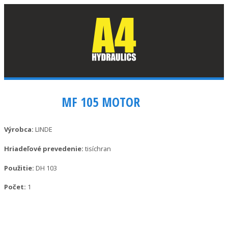
Exact matches only
MF 105 MOTOR
Search in title
Výrobca:
LINDE
Hriadeľové prevedenie:
tisíchran
Search in content
Použitie:
DH 103
Počet:
1